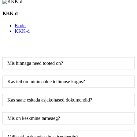
KKK-d
Kodu
KKK-d
Mis hinnaga need tooted on?
Kas teil on minimaalne tellimuse kogus?
Kas saate esitada asjakohased dokumendid?
Mis on keskmine tarneaeg?
Milliseid makseviise te aktsepteerite?