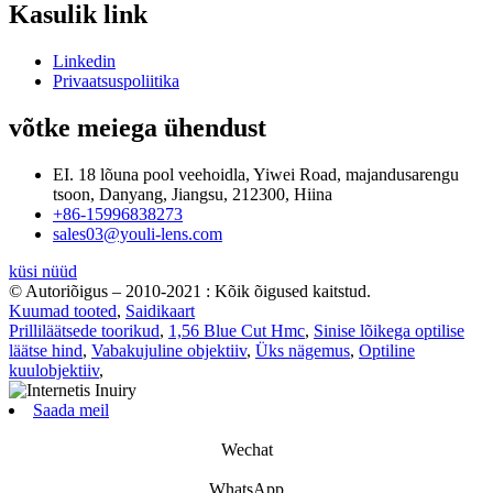
Kasulik link
Linkedin
Privaatsuspoliitika
võtke meiega ühendust
EI. 18 lõuna pool veehoidla, Yiwei Road, majandusarengu
tsoon, Danyang, Jiangsu, 212300, Hiina
+86-15996838273
sales03@youli-lens.com
küsi nüüd
© Autoriõigus – 2010-2021 : Kõik õigused kaitstud.
Kuumad tooted
,
Saidikaart
Prilliläätsede toorikud
,
1,56 Blue Cut Hmc
,
Sinise lõikega optilise
läätse hind
,
Vabakujuline objektiiv
,
Üks nägemus
,
Optiline
kuulobjektiiv
,
Saada meil
Wechat
WhatsApp