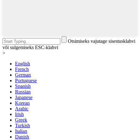
Otsimiseks vajutage sisestusklahvi
või sulgemiseks ESC-klahvi
>
English
French
German
Portuguese
Spanish
Russian
Japanese
Korean
Arabic
Irish
Greek
Turkish
Italian
Danish