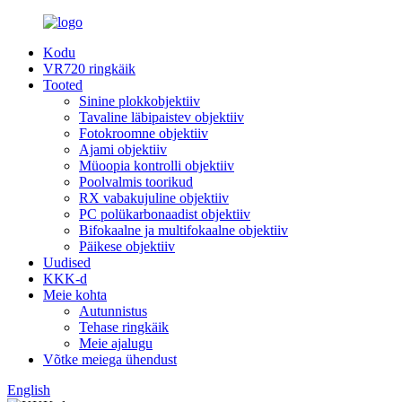
Kodu
VR720 ringkäik
Tooted
Sinine plokkobjektiiv
Tavaline läbipaistev objektiiv
Fotokroomne objektiiv
Ajami objektiiv
Müoopia kontrolli objektiiv
Poolvalmis toorikud
RX vabakujuline objektiiv
PC polükarbonaadist objektiiv
Bifokaalne ja multifokaalne objektiiv
Päikese objektiiv
Uudised
KKK-d
Meie kohta
Autunnistus
Tehase ringkäik
Meie ajalugu
Võtke meiega ühendust
English